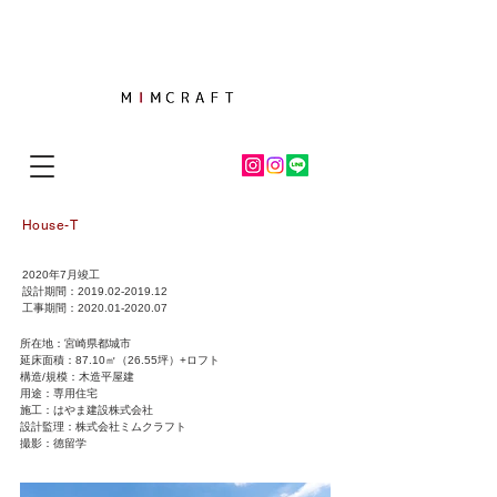
House-T
2020年7月竣工
設計期間：2019.02-2019.12
​工事期間：2020.01-2020.07
所在地：宮崎県都城市
延床面積：87.10㎡（26.55坪）+ロフト
構造/規模：木造平屋建
用途：専用住宅
施工：はやま建設株式会社
​設計監理：株式会社ミムクラフト
​撮影：德留学